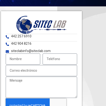
442 257 6910
442 904 8216
siteclabinfo@siteclab.com