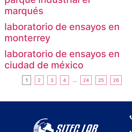
marqués
laboratorio de ensayos en
monterrey
laboratorio de ensayos en
ciudad de méxico
1
2
3
4
…
24
25
26